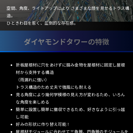
空間、角度、ライトアップにより さまざまな顔を見せるトラス構
造。
ひときわ目を惹く、圧倒的な存在感。
ダイヤモンドタワーの特徴
折板屋根材に穴をあけずに掴み金物を屋根材に固定し屋根
材から支持する構造
（雨漏れに強い）
トラス構造のため丈夫で強風にも耐える
見る角度により幾何学模様の見え方が変わるため、いろん
な角度を楽しめる
簡単に設置し簡単に撤収できるため、好きなように引っ越
し可能
好みの形状に作り替え可能！
屋根材モジュールに合わせて三角錐、四角錐のモジュールを