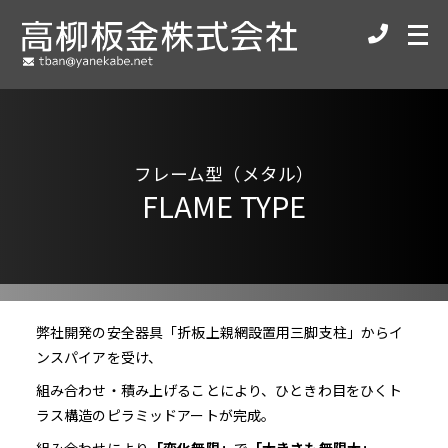
メ
ニ
ュ
ー
を
開
フレーム型（メタル）
く
FLAME TYPE
弊社開発の安全器具「折板上親網設置用三脚支柱」からイ
ンスパイアを受け、
組み合わせ・積み上げることにより、ひときわ目をひくト
ラス構造のピラミッドアートが完成。
組み合わせにより
「変化無限」
で
「大きさも無限大」
。